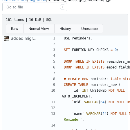
T
161 lines
16 KiB
SQL
Raw
Normal View
History
Unescape
added migration file
USE
reminders
;
SET
FOREIGN_KEY_CHECKS
=
0
;
DROP
TABLE
IF
EXISTS
reminders_n
DROP
TABLE
IF
EXISTS
embed_field
#
create
new
reminders
table
str
CREATE
TABLE
reminders_new
(
`
id
`
INT
UNSIGNED
NOT
NULL
AUTO_INCREMENT
,
`
uid
`
VARCHAR
(
64
)
NOT
NULL
U
`
name
`
VARCHAR
(
24
)
NOT
NULL
'
Reminder
'
,