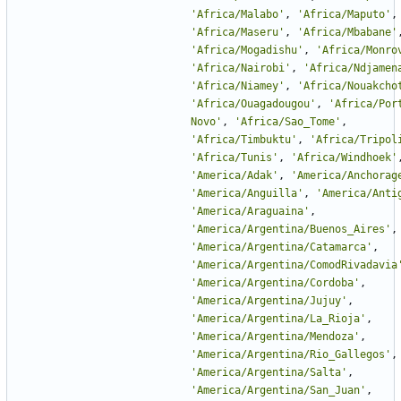
'
Africa/Malabo
'
,
'
Africa/Maputo
'
,
'
Africa/Maseru
'
,
'
Africa/Mbabane
'
'
Africa/Mogadishu
'
,
'
Africa/Monro
'
Africa/Nairobi
'
,
'
Africa/Ndjamen
'
Africa/Niamey
'
,
'
Africa/Nouakcho
'
Africa/Ouagadougou
'
,
'
Africa/Por
Novo
'
,
'
Africa/Sao_Tome
'
,
'
Africa/Timbuktu
'
,
'
Africa/Tripol
'
Africa/Tunis
'
,
'
Africa/Windhoek
'
'
America/Adak
'
,
'
America/Anchorag
'
America/Anguilla
'
,
'
America/Anti
'
America/Araguaina
'
,
'
America/Argentina/Buenos_Aires
'
,
'
America/Argentina/Catamarca
'
,
'
America/Argentina/ComodRivadavia
'
America/Argentina/Cordoba
'
,
'
America/Argentina/Jujuy
'
,
'
America/Argentina/La_Rioja
'
,
'
America/Argentina/Mendoza
'
,
'
America/Argentina/Rio_Gallegos
'
,
'
America/Argentina/Salta
'
,
'
America/Argentina/San_Juan
'
,