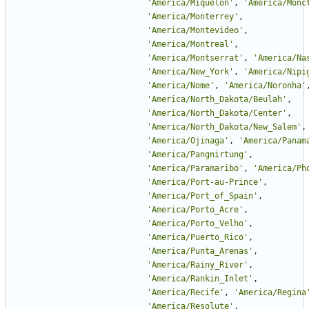
'
America/Miquelon
'
,
'
America/Monc
'
America/Monterrey
'
,
'
America/Montevideo
'
,
'
America/Montreal
'
,
'
America/Montserrat
'
,
'
America/Na
'
America/New_York
'
,
'
America/Nipi
'
America/Nome
'
,
'
America/Noronha
'
'
America/North_Dakota/Beulah
'
,
'
America/North_Dakota/Center
'
,
'
America/North_Dakota/New_Salem
'
,
'
America/Ojinaga
'
,
'
America/Panam
'
America/Pangnirtung
'
,
'
America/Paramaribo
'
,
'
America/Ph
'
America/Port-au-Prince
'
,
'
America/Port_of_Spain
'
,
'
America/Porto_Acre
'
,
'
America/Porto_Velho
'
,
'
America/Puerto_Rico
'
,
'
America/Punta_Arenas
'
,
'
America/Rainy_River
'
,
'
America/Rankin_Inlet
'
,
'
America/Recife
'
,
'
America/Regina
'
America/Resolute
'
,