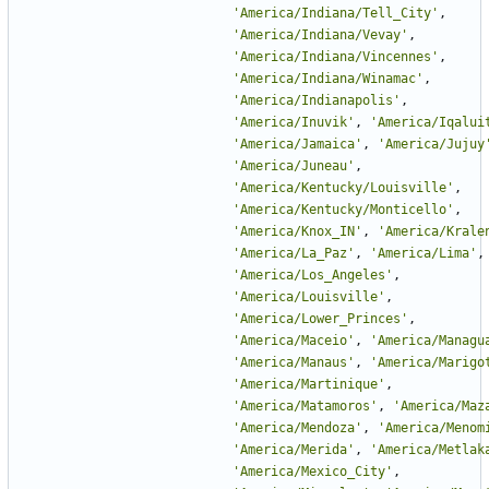
'
America/Indiana/Tell_City
'
,
'
America/Indiana/Vevay
'
,
'
America/Indiana/Vincennes
'
,
'
America/Indiana/Winamac
'
,
'
America/Indianapolis
'
,
'
America/Inuvik
'
,
'
America/Iqalui
'
America/Jamaica
'
,
'
America/Jujuy
'
America/Juneau
'
,
'
America/Kentucky/Louisville
'
,
'
America/Kentucky/Monticello
'
,
'
America/Knox_IN
'
,
'
America/Krale
'
America/La_Paz
'
,
'
America/Lima
'
,
'
America/Los_Angeles
'
,
'
America/Louisville
'
,
'
America/Lower_Princes
'
,
'
America/Maceio
'
,
'
America/Managu
'
America/Manaus
'
,
'
America/Marigo
'
America/Martinique
'
,
'
America/Matamoros
'
,
'
America/Maz
'
America/Mendoza
'
,
'
America/Menom
'
America/Merida
'
,
'
America/Metlak
'
America/Mexico_City
'
,