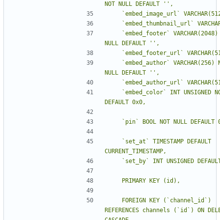
NOT NULL DEFAULT 
''
    `embed_footer` VARCHAR(2048) NOT 
NULL DEFAULT 
''
    `embed_author` VARCHAR(256) NOT 
NULL DEFAULT 
''
    `embed_color` INT UNSIGNED NOT NULL 
    `set_at` TIMESTAMP DEFAULT 
    FOREIGN KEY (`channel_id`) 
REFERENCES channels (`id`) ON DELE