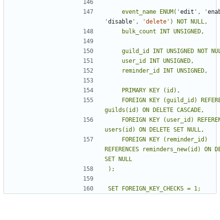
    event_name ENUM(
'
edit
'
, 
'
ena
'
disable
'
, 
'
delete
'
    FOREIGN KEY (guild_id) REFERENCES 
    FOREIGN KEY (user_id) REFERENCES 
    FOREIGN KEY (reminder_id) 
REFERENCES reminders_new(id) ON DE