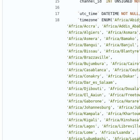
`
channel_id
`
INT
UNSIGNED
NO
`
utc_time
`
DATETIME
NOT
NULL
`
timezone
`
ENUM
(
'
Africa/Abid
'
Africa/Accra
'
,
'
Africa/Addis_Aba
'
Africa/Algiers
'
,
'
Africa/Asmara
'
'
Africa/Asmera
'
,
'
Africa/Bamako
'
,
'
Africa/Bangui
'
,
'
Africa/Banjul
'
,
'
Africa/Bissau
'
,
'
Africa/Blantyre
'
Africa/Brazzaville
'
,
'
Africa/Bujumbura
'
,
'
Africa/Cairo
'
Africa/Casablanca
'
,
'
Africa/Ceut
'
Africa/Conakry
'
,
'
Africa/Dakar
'
,
'
Africa/Dar_es_Salaam
'
,
'
Africa/Djibouti
'
,
'
Africa/Douala
'
Africa/El_Aaiun
'
,
'
Africa/Freeto
'
Africa/Gaborone
'
,
'
Africa/Harare
'
Africa/Johannesburg
'
,
'
Africa/Ju
'
Africa/Kampala
'
,
'
Africa/Khartou
'
Africa/Kigali
'
,
'
Africa/Kinshasa
'
Africa/Lagos
'
,
'
Africa/Librevill
'
Africa/Lome
'
,
'
Africa/Luanda
'
,
'
Africa/Lubumbashi
'
,
'
Africa/Lusa