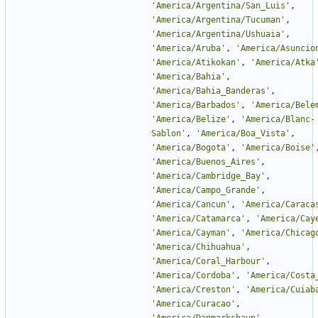
'
America/Argentina/San_Luis
'
,
'
America/Argentina/Tucuman
'
,
'
America/Argentina/Ushuaia
'
,
'
America/Aruba
'
,
'
America/Asuncio
'
America/Atikokan
'
,
'
America/Atka
'
America/Bahia
'
,
'
America/Bahia_Banderas
'
,
'
America/Barbados
'
,
'
America/Bele
'
America/Belize
'
,
'
America/Blanc-
Sablon
'
,
'
America/Boa_Vista
'
,
'
America/Bogota
'
,
'
America/Boise
'
'
America/Buenos_Aires
'
,
'
America/Cambridge_Bay
'
,
'
America/Campo_Grande
'
,
'
America/Cancun
'
,
'
America/Caraca
'
America/Catamarca
'
,
'
America/Cay
'
America/Cayman
'
,
'
America/Chicag
'
America/Chihuahua
'
,
'
America/Coral_Harbour
'
,
'
America/Cordoba
'
,
'
America/Costa
'
America/Creston
'
,
'
America/Cuiab
'
America/Curacao
'
,