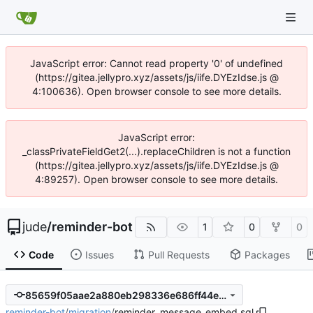
JavaScript error: Cannot read property '0' of undefined
(https://gitea.jellypro.xyz/assets/js/iife.DYEzIdse.js @
4:100636). Open browser console to see more details.
JavaScript error:
_classPrivateFieldGet2(...).replaceChildren is not a function
(https://gitea.jellypro.xyz/assets/js/iife.DYEzIdse.js @
4:89257). Open browser console to see more details.
jude
/
reminder-bot
1
0
0
Code
Issues
Pull Requests
Packages
85659f05aae2a880eb298336e686ff44e67440ea
reminder-bot
/
migration
/
reminder_message_embed.sql