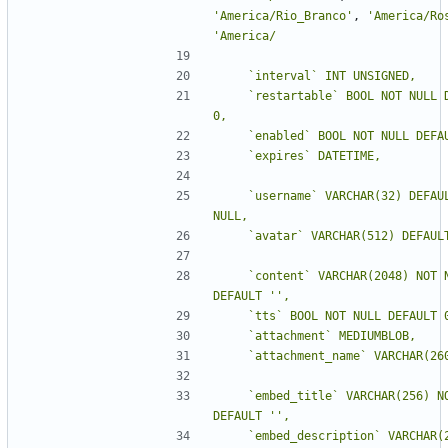
'
America/Rio_Branco
'
,
'
America/Ro
'
    `restartable` BOOL NOT NULL DEFAULT 
    `username` VARCHAR(32) DEFAULT 
    `content` VARCHAR(2048) NOT NULL 
DEFAULT 
''
    `embed_title` VARCHAR(256) NOT NULL 
DEFAULT 
''
    `embed_description` VARCHAR(2048) 