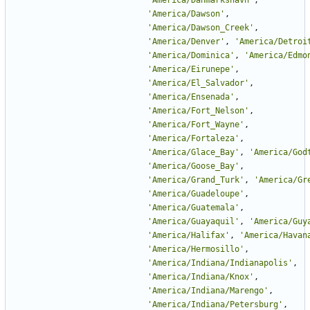
'
America/Danmarkshavn
'
,
'
America/Dawson
'
,
'
America/Dawson_Creek
'
,
'
America/Denver
'
,
'
America/Detroi
'
America/Dominica
'
,
'
America/Edmo
'
America/Eirunepe
'
,
'
America/El_Salvador
'
,
'
America/Ensenada
'
,
'
America/Fort_Nelson
'
,
'
America/Fort_Wayne
'
,
'
America/Fortaleza
'
,
'
America/Glace_Bay
'
,
'
America/God
'
America/Goose_Bay
'
,
'
America/Grand_Turk
'
,
'
America/Gr
'
America/Guadeloupe
'
,
'
America/Guatemala
'
,
'
America/Guayaquil
'
,
'
America/Guy
'
America/Halifax
'
,
'
America/Havan
'
America/Hermosillo
'
,
'
America/Indiana/Indianapolis
'
,
'
America/Indiana/Knox
'
,
'
America/Indiana/Marengo
'
,
'
America/Indiana/Petersburg
'
,