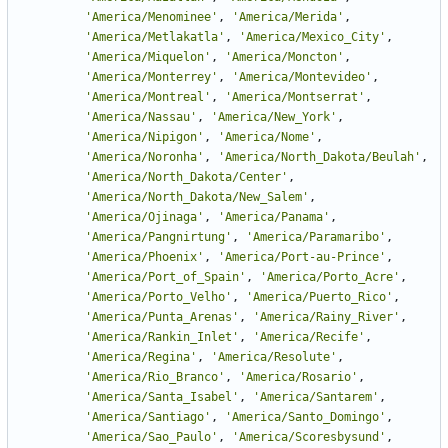
'
America/Menominee
'
,
'
America/Merida
'
,
'
America/Metlakatla
'
,
'
America/Mexico_City
'
,
'
America/Miquelon
'
,
'
America/Moncton
'
,
'
America/Monterrey
'
,
'
America/Montevideo
'
,
'
America/Montreal
'
,
'
America/Montserrat
'
,
'
America/Nassau
'
,
'
America/New_York
'
,
'
America/Nipigon
'
,
'
America/Nome
'
,
'
America/Noronha
'
,
'
America/North_Dakota/Beulah
'
,
'
America/North_Dakota/Center
'
,
'
America/North_Dakota/New_Salem
'
,
'
America/Ojinaga
'
,
'
America/Panama
'
,
'
America/Pangnirtung
'
,
'
America/Paramaribo
'
,
'
America/Phoenix
'
,
'
America/Port-au-Prince
'
,
'
America/Port_of_Spain
'
,
'
America/Porto_Acre
'
,
'
America/Porto_Velho
'
,
'
America/Puerto_Rico
'
,
'
America/Punta_Arenas
'
,
'
America/Rainy_River
'
,
'
America/Rankin_Inlet
'
,
'
America/Recife
'
,
'
America/Regina
'
,
'
America/Resolute
'
,
'
America/Rio_Branco
'
,
'
America/Rosario
'
,
'
America/Santa_Isabel
'
,
'
America/Santarem
'
,
'
America/Santiago
'
,
'
America/Santo_Domingo
'
,
'
America/Sao_Paulo
'
,
'
America/Scoresbysund
'
,