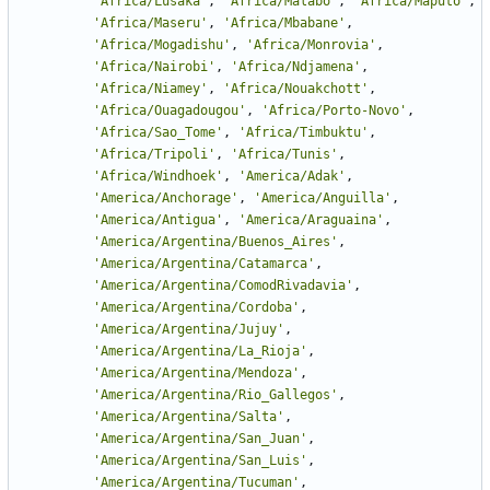
'
Africa/Lusaka
'
,
'
Africa/Malabo
'
,
'
Africa/Maputo
'
,
'
Africa/Maseru
'
,
'
Africa/Mbabane
'
,
'
Africa/Mogadishu
'
,
'
Africa/Monrovia
'
,
'
Africa/Nairobi
'
,
'
Africa/Ndjamena
'
,
'
Africa/Niamey
'
,
'
Africa/Nouakchott
'
,
'
Africa/Ouagadougou
'
,
'
Africa/Porto-Novo
'
,
'
Africa/Sao_Tome
'
,
'
Africa/Timbuktu
'
,
'
Africa/Tripoli
'
,
'
Africa/Tunis
'
,
'
Africa/Windhoek
'
,
'
America/Adak
'
,
'
America/Anchorage
'
,
'
America/Anguilla
'
,
'
America/Antigua
'
,
'
America/Araguaina
'
,
'
America/Argentina/Buenos_Aires
'
,
'
America/Argentina/Catamarca
'
,
'
America/Argentina/ComodRivadavia
'
,
'
America/Argentina/Cordoba
'
,
'
America/Argentina/Jujuy
'
,
'
America/Argentina/La_Rioja
'
,
'
America/Argentina/Mendoza
'
,
'
America/Argentina/Rio_Gallegos
'
,
'
America/Argentina/Salta
'
,
'
America/Argentina/San_Juan
'
,
'
America/Argentina/San_Luis
'
,
'
America/Argentina/Tucuman
'
,