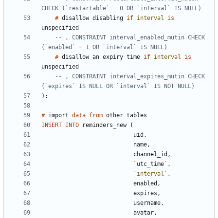
#
disallow
disabling
if
interval
is
unspecified
-- , CONSTRAINT interval_enabled_mutin CHECK 
#
disallow
an
expiry
time
if
interval
is
unspecified
-- , CONSTRAINT interval_expires_mutin CHECK 
)
;
#
import
data
from
other
tables
INSERT
INTO
reminders_new
(
uid
,
name
,
channel_id
,
`
utc_time
`
,
`
interval
`
,
enabled
,
expires
,
username
,
avatar
,