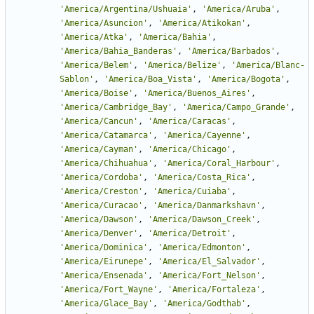
'
America/Argentina/Ushuaia
'
,
'
America/Aruba
'
,
'
America/Asuncion
'
,
'
America/Atikokan
'
,
'
America/Atka
'
,
'
America/Bahia
'
,
'
America/Bahia_Banderas
'
,
'
America/Barbados
'
,
'
America/Belem
'
,
'
America/Belize
'
,
'
America/Blanc-
Sablon
'
,
'
America/Boa_Vista
'
,
'
America/Bogota
'
,
'
America/Boise
'
,
'
America/Buenos_Aires
'
,
'
America/Cambridge_Bay
'
,
'
America/Campo_Grande
'
,
'
America/Cancun
'
,
'
America/Caracas
'
,
'
America/Catamarca
'
,
'
America/Cayenne
'
,
'
America/Cayman
'
,
'
America/Chicago
'
,
'
America/Chihuahua
'
,
'
America/Coral_Harbour
'
,
'
America/Cordoba
'
,
'
America/Costa_Rica
'
,
'
America/Creston
'
,
'
America/Cuiaba
'
,
'
America/Curacao
'
,
'
America/Danmarkshavn
'
,
'
America/Dawson
'
,
'
America/Dawson_Creek
'
,
'
America/Denver
'
,
'
America/Detroit
'
,
'
America/Dominica
'
,
'
America/Edmonton
'
,
'
America/Eirunepe
'
,
'
America/El_Salvador
'
,
'
America/Ensenada
'
,
'
America/Fort_Nelson
'
,
'
America/Fort_Wayne
'
,
'
America/Fortaleza
'
,
'
America/Glace_Bay
'
,
'
America/Godthab
'
,