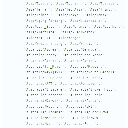
'
Asia/Taipei
'
,
'
Asia/Tashkent
'
,
'
Asia/Tbilisi
'
,
'
Asia/Tehran
'
,
'
Asia/Tel_Aviv
'
,
'
Asia/Thimbu
'
,
'
Asia/Thimphu
'
,
'
Asia/Tokyo
'
,
'
Asia/Tomsk
'
,
'
Asia/Ujung_Pandang
'
,
'
Asia/Ulaanbaatar
'
,
'
Asia/Ulan_Bator
'
,
'
Asia/Urumqi
'
,
'
Asia/Ust-Nera
'
,
'
Asia/Vientiane
'
,
'
Asia/Vladivostok
'
,
'
Asia/Yakutsk
'
,
'
Asia/Yangon
'
,
'
Asia/Yekaterinburg
'
,
'
Asia/Yerevan
'
,
'
Atlantic/Azores
'
,
'
Atlantic/Bermuda
'
,
'
Atlantic/Canary
'
,
'
Atlantic/Cape_Verde
'
,
'
Atlantic/Faeroe
'
,
'
Atlantic/Faroe
'
,
'
Atlantic/Jan_Mayen
'
,
'
Atlantic/Madeira
'
,
'
Atlantic/Reykjavik
'
,
'
Atlantic/South_Georgia
'
,
'
Atlantic/St_Helena
'
,
'
Atlantic/Stanley
'
,
'
Australia/ACT
'
,
'
Australia/Adelaide
'
,
'
Australia/Brisbane
'
,
'
Australia/Broken_Hill
'
,
'
Australia/Canberra
'
,
'
Australia/Currie
'
,
'
Australia/Darwin
'
,
'
Australia/Eucla
'
,
'
Australia/Hobart
'
,
'
Australia/LHI
'
,
'
Australia/Lindeman
'
,
'
Australia/Lord_Howe
'
,
'
Australia/Melbourne
'
,
'
Australia/NSW
'
,
'
Australia/North
'
,
'
Australia/Perth
'
,