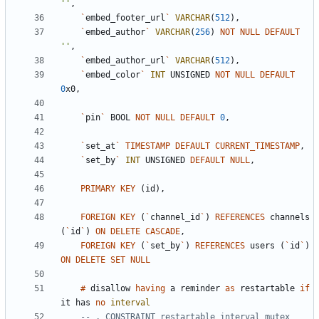
'
'
,
`
embed_footer_url
`
VARCHAR
(
512
)
,
`
embed_author
`
VARCHAR
(
256
)
NOT
NULL
DEFAULT
'
'
,
`
embed_author_url
`
VARCHAR
(
512
)
,
`
embed_color
`
INT
UNSIGNED
NOT
NULL
DEFAULT
0
x0
,
`
pin
`
BOOL
NOT
NULL
DEFAULT
0
,
`
set_at
`
TIMESTAMP
DEFAULT
CURRENT_TIMESTAMP
,
`
set_by
`
INT
UNSIGNED
DEFAULT
NULL
,
PRIMARY
KEY
(
id
)
,
FOREIGN
KEY
(
`
channel_id
`
)
REFERENCES
channels
(
`
id
`
)
ON
DELETE
CASCADE
,
FOREIGN
KEY
(
`
set_by
`
)
REFERENCES
users
(
`
id
`
)
ON
DELETE
SET
NULL
#
disallow
having
a
reminder
as
restartable
if
it
has
no
interval
-- , CONSTRAINT restartable_interval_mutex 