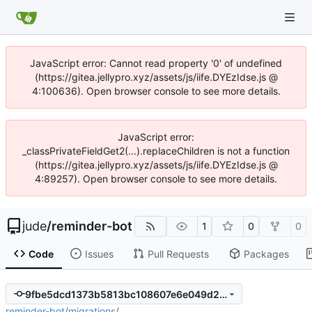
JavaScript error: Cannot read property '0' of undefined
(https://gitea.jellypro.xyz/assets/js/iife.DYEzIdse.js @
4:100636). Open browser console to see more details.
JavaScript error:
_classPrivateFieldGet2(...).replaceChildren is not a function
(https://gitea.jellypro.xyz/assets/js/iife.DYEzIdse.js @
4:89257). Open browser console to see more details.
jude
/
reminder-bot
1
0
0
Code
Issues
Pull Requests
Packages
9fbe5dcd1373b5813bc108607e6e049d2476e7c0
reminder-bot
/
migrations
/