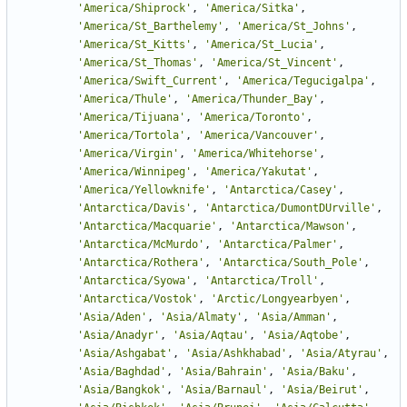
'
America/Shiprock
'
,
'
America/Sitka
'
,
'
America/St_Barthelemy
'
,
'
America/St_Johns
'
,
'
America/St_Kitts
'
,
'
America/St_Lucia
'
,
'
America/St_Thomas
'
,
'
America/St_Vincent
'
,
'
America/Swift_Current
'
,
'
America/Tegucigalpa
'
,
'
America/Thule
'
,
'
America/Thunder_Bay
'
,
'
America/Tijuana
'
,
'
America/Toronto
'
,
'
America/Tortola
'
,
'
America/Vancouver
'
,
'
America/Virgin
'
,
'
America/Whitehorse
'
,
'
America/Winnipeg
'
,
'
America/Yakutat
'
,
'
America/Yellowknife
'
,
'
Antarctica/Casey
'
,
'
Antarctica/Davis
'
,
'
Antarctica/DumontDUrville
'
,
'
Antarctica/Macquarie
'
,
'
Antarctica/Mawson
'
,
'
Antarctica/McMurdo
'
,
'
Antarctica/Palmer
'
,
'
Antarctica/Rothera
'
,
'
Antarctica/South_Pole
'
,
'
Antarctica/Syowa
'
,
'
Antarctica/Troll
'
,
'
Antarctica/Vostok
'
,
'
Arctic/Longyearbyen
'
,
'
Asia/Aden
'
,
'
Asia/Almaty
'
,
'
Asia/Amman
'
,
'
Asia/Anadyr
'
,
'
Asia/Aqtau
'
,
'
Asia/Aqtobe
'
,
'
Asia/Ashgabat
'
,
'
Asia/Ashkhabad
'
,
'
Asia/Atyrau
'
,
'
Asia/Baghdad
'
,
'
Asia/Bahrain
'
,
'
Asia/Baku
'
,
'
Asia/Bangkok
'
,
'
Asia/Barnaul
'
,
'
Asia/Beirut
'
,