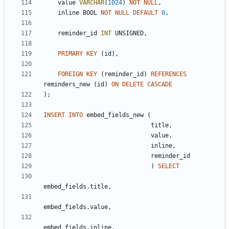
value
VARCHAR
(
1024
)
NOT
NULL
,
inline
BOOL
NOT
NULL
DEFAULT
0
,
reminder_id
INT
UNSIGNED
,
PRIMARY
KEY
(
id
)
,
FOREIGN
KEY
(
reminder_id
)
REFERENCES
reminders_new
(
id
)
ON
DELETE
CASCADE
)
;
INSERT
INTO
embed_fields_new
(
title
,
value
,
inline
,
reminder_id
)
SELECT
embed_fields
.
title
,
embed_fields
.
value
,
embed_fields
.
inline
,