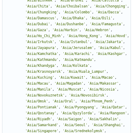
'
Asia/Bishkek
'
,
'
Asia/Brunei
'
,
'
Asia/Calcutta
'
,
'
Asia/Chita
'
,
'
Asia/Choibalsan
'
,
'
Asia/Chongqing
'
,
'
Asia/Chungking
'
,
'
Asia/Colombo
'
,
'
Asia/Dacca
'
,
'
Asia/Damascus
'
,
'
Asia/Dhaka
'
,
'
Asia/Dili
'
,
'
Asia/Dubai
'
,
'
Asia/Dushanbe
'
,
'
Asia/Famagusta
'
,
'
Asia/Gaza
'
,
'
Asia/Harbin
'
,
'
Asia/Hebron
'
,
'
Asia/Ho_Chi_Minh
'
,
'
Asia/Hong_Kong
'
,
'
Asia/Hovd
'
,
'
Asia/Irkutsk
'
,
'
Asia/Istanbul
'
,
'
Asia/Jakarta
'
,
'
Asia/Jayapura
'
,
'
Asia/Jerusalem
'
,
'
Asia/Kabul
'
,
'
Asia/Kamchatka
'
,
'
Asia/Karachi
'
,
'
Asia/Kashgar
'
,
'
Asia/Kathmandu
'
,
'
Asia/Katmandu
'
,
'
Asia/Khandyga
'
,
'
Asia/Kolkata
'
,
'
Asia/Krasnoyarsk
'
,
'
Asia/Kuala_Lumpur
'
,
'
Asia/Kuching
'
,
'
Asia/Kuwait
'
,
'
Asia/Macao
'
,
'
Asia/Macau
'
,
'
Asia/Magadan
'
,
'
Asia/Makassar
'
,
'
Asia/Manila
'
,
'
Asia/Muscat
'
,
'
Asia/Nicosia
'
,
'
Asia/Novokuznetsk
'
,
'
Asia/Novosibirsk
'
,
'
Asia/Omsk
'
,
'
Asia/Oral
'
,
'
Asia/Phnom_Penh
'
,
'
Asia/Pontianak
'
,
'
Asia/Pyongyang
'
,
'
Asia/Qatar
'
,
'
Asia/Qostanay
'
,
'
Asia/Qyzylorda
'
,
'
Asia/Rangoon
'
,
'
Asia/Riyadh
'
,
'
Asia/Saigon
'
,
'
Asia/Sakhalin
'
,
'
Asia/Samarkand
'
,
'
Asia/Seoul
'
,
'
Asia/Shanghai
'
,
'
Asia/Singapore
'
,
'
Asia/Srednekolymsk
'
,