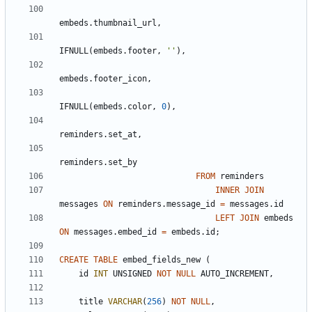
embeds
.
thumbnail_url
,
IFNULL
(
embeds
.
footer
,
'
'
)
,
embeds
.
footer_icon
,
IFNULL
(
embeds
.
color
,
0
)
,
reminders
.
set_at
,
reminders
.
set_by
FROM
reminders
INNER
JOIN
messages
ON
reminders
.
message_id
=
messages
.
id
LEFT
JOIN
embeds
ON
messages
.
embed_id
=
embeds
.
id
;
CREATE
TABLE
embed_fields_new
(
id
INT
UNSIGNED
NOT
NULL
AUTO_INCREMENT
,
title
VARCHAR
(
256
)
NOT
NULL
,