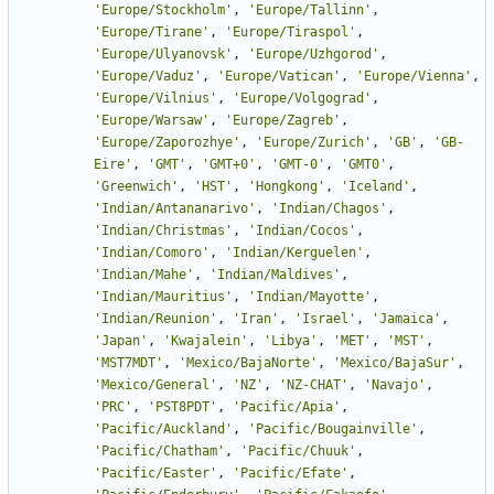
'
Europe/Stockholm
'
,
'
Europe/Tallinn
'
,
'
Europe/Tirane
'
,
'
Europe/Tiraspol
'
,
'
Europe/Ulyanovsk
'
,
'
Europe/Uzhgorod
'
,
'
Europe/Vaduz
'
,
'
Europe/Vatican
'
,
'
Europe/Vienna
'
,
'
Europe/Vilnius
'
,
'
Europe/Volgograd
'
,
'
Europe/Warsaw
'
,
'
Europe/Zagreb
'
,
'
Europe/Zaporozhye
'
,
'
Europe/Zurich
'
,
'
GB
'
,
'
GB-
Eire
'
,
'
GMT
'
,
'
GMT+0
'
,
'
GMT-0
'
,
'
GMT0
'
,
'
Greenwich
'
,
'
HST
'
,
'
Hongkong
'
,
'
Iceland
'
,
'
Indian/Antananarivo
'
,
'
Indian/Chagos
'
,
'
Indian/Christmas
'
,
'
Indian/Cocos
'
,
'
Indian/Comoro
'
,
'
Indian/Kerguelen
'
,
'
Indian/Mahe
'
,
'
Indian/Maldives
'
,
'
Indian/Mauritius
'
,
'
Indian/Mayotte
'
,
'
Indian/Reunion
'
,
'
Iran
'
,
'
Israel
'
,
'
Jamaica
'
,
'
Japan
'
,
'
Kwajalein
'
,
'
Libya
'
,
'
MET
'
,
'
MST
'
,
'
MST7MDT
'
,
'
Mexico/BajaNorte
'
,
'
Mexico/BajaSur
'
,
'
Mexico/General
'
,
'
NZ
'
,
'
NZ-CHAT
'
,
'
Navajo
'
,
'
PRC
'
,
'
PST8PDT
'
,
'
Pacific/Apia
'
,
'
Pacific/Auckland
'
,
'
Pacific/Bougainville
'
,
'
Pacific/Chatham
'
,
'
Pacific/Chuuk
'
,
'
Pacific/Easter
'
,
'
Pacific/Efate
'
,