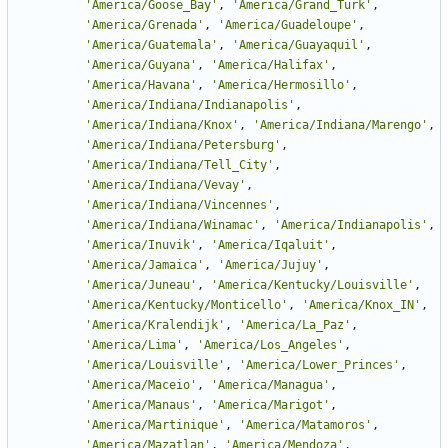
'
America/Goose_Bay
'
,
'
America/Grand_Turk
'
,
'
America/Grenada
'
,
'
America/Guadeloupe
'
,
'
America/Guatemala
'
,
'
America/Guayaquil
'
,
'
America/Guyana
'
,
'
America/Halifax
'
,
'
America/Havana
'
,
'
America/Hermosillo
'
,
'
America/Indiana/Indianapolis
'
,
'
America/Indiana/Knox
'
,
'
America/Indiana/Marengo
'
,
'
America/Indiana/Petersburg
'
,
'
America/Indiana/Tell_City
'
,
'
America/Indiana/Vevay
'
,
'
America/Indiana/Vincennes
'
,
'
America/Indiana/Winamac
'
,
'
America/Indianapolis
'
,
'
America/Inuvik
'
,
'
America/Iqaluit
'
,
'
America/Jamaica
'
,
'
America/Jujuy
'
,
'
America/Juneau
'
,
'
America/Kentucky/Louisville
'
,
'
America/Kentucky/Monticello
'
,
'
America/Knox_IN
'
,
'
America/Kralendijk
'
,
'
America/La_Paz
'
,
'
America/Lima
'
,
'
America/Los_Angeles
'
,
'
America/Louisville
'
,
'
America/Lower_Princes
'
,
'
America/Maceio
'
,
'
America/Managua
'
,
'
America/Manaus
'
,
'
America/Marigot
'
,
'
America/Martinique
'
,
'
America/Matamoros
'
,
'
America/Mazatlan
'
,
'
America/Mendoza
'
,