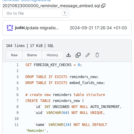
20210623000000_reminder_message_embed.sql
T
jude
2024-09-21 17:26:34 +01:00
Update migration script to not care about current db state
164 lines
17 KiB
SQL
Raw
Blame
History
SET
FOREIGN_KEY_CHECKS
=
0
;
DROP
TABLE
IF
EXISTS
reminders_new
;
DROP
TABLE
IF
EXISTS
embed_fields_new
;
#
create
new
reminders
table
structure
CREATE
TABLE
reminders_new
(
`
id
`
INT
UNSIGNED
NOT
NULL
AUTO_INCREMENT
,
`
uid
`
VARCHAR
(
64
)
NOT
NULL
UNIQUE
,
`
name
`
VARCHAR
(
24
)
NOT
NULL
DEFAULT
'
Reminder
'
,