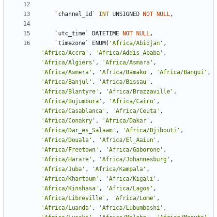
`
channel_id
`
INT
UNSIGNED
NOT
NULL
,
`
utc_time
`
DATETIME
NOT
NULL
,
`
timezone
`
ENUM
(
'
Africa/Abidjan
'
,
'
Africa/Accra
'
,
'
Africa/Addis_Ababa
'
,
'
Africa/Algiers
'
,
'
Africa/Asmara
'
,
'
Africa/Asmera
'
,
'
Africa/Bamako
'
,
'
Africa/Bangui
'
,
'
Africa/Banjul
'
,
'
Africa/Bissau
'
,
'
Africa/Blantyre
'
,
'
Africa/Brazzaville
'
,
'
Africa/Bujumbura
'
,
'
Africa/Cairo
'
,
'
Africa/Casablanca
'
,
'
Africa/Ceuta
'
,
'
Africa/Conakry
'
,
'
Africa/Dakar
'
,
'
Africa/Dar_es_Salaam
'
,
'
Africa/Djibouti
'
,
'
Africa/Douala
'
,
'
Africa/El_Aaiun
'
,
'
Africa/Freetown
'
,
'
Africa/Gaborone
'
,
'
Africa/Harare
'
,
'
Africa/Johannesburg
'
,
'
Africa/Juba
'
,
'
Africa/Kampala
'
,
'
Africa/Khartoum
'
,
'
Africa/Kigali
'
,
'
Africa/Kinshasa
'
,
'
Africa/Lagos
'
,
'
Africa/Libreville
'
,
'
Africa/Lome
'
,
'
Africa/Luanda
'
,
'
Africa/Lubumbashi
'
,