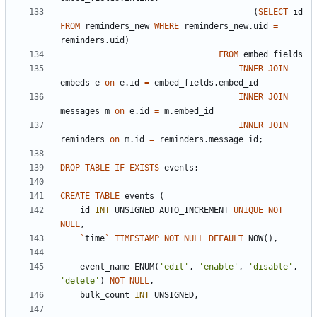
(
SELECT
id
FROM
reminders_new
WHERE
reminders_new
.
uid
=
reminders
.
uid
)
FROM
embed_fields
INNER
JOIN
embeds
e
on
e
.
id
=
embed_fields
.
embed_id
INNER
JOIN
messages
m
on
e
.
id
=
m
.
embed_id
INNER
JOIN
reminders
on
m
.
id
=
reminders
.
message_id
;
DROP
TABLE
IF
EXISTS
events
;
CREATE
TABLE
events
(
id
INT
UNSIGNED
AUTO_INCREMENT
UNIQUE
NOT
NULL
,
`
time
`
TIMESTAMP
NOT
NULL
DEFAULT
NOW
(
)
,
event_name
ENUM
(
'
edit
'
,
'
enable
'
,
'
disable
'
,
'
delete
'
)
NOT
NULL
,
bulk_count
INT
UNSIGNED
,