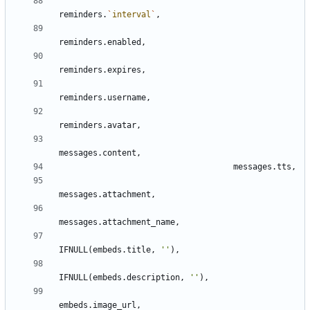
reminders
.
`
interval
`
,
reminders
.
enabled
,
reminders
.
expires
,
reminders
.
username
,
reminders
.
avatar
,
messages
.
content
,
messages
.
tts
,
messages
.
attachment
,
messages
.
attachment_name
,
IFNULL
(
embeds
.
title
,
'
'
)
,
IFNULL
(
embeds
.
description
,
'
'
)
,
embeds
.
image_url
,