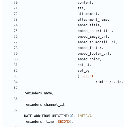
content
,
tts
,
attachment
,
attachment_name
,
embed_title
,
embed_description
,
embed_image_url
,
embed_thumbnail_url
,
embed_footer
,
embed_footer_url
,
embed_color
,
set_at
,
set_by
)
SELECT
reminders
.
uid
,
reminders
.
name
,
reminders
.
channel_id
,
DATE_ADD
(
FROM_UNIXTIME
(
0
)
,
INTERVAL
reminders
.
`
time
`
SECOND
)
,