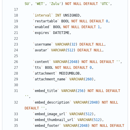
SU
'
,
'
WET
'
,
'
Zulu
'
)
NOT
NULL
DEFAULT
'
UTC
'
,
`
interval
`
INT
UNSIGNED
,
`
restartable
`
BOOL
NOT
NULL
DEFAULT
0
,
`
enabled
`
BOOL
NOT
NULL
DEFAULT
1
,
`
expires
`
DATETIME
,
`
username
`
VARCHAR
(
32
)
DEFAULT
NULL
,
`
avatar
`
VARCHAR
(
512
)
DEFAULT
NULL
,
`
content
`
VARCHAR
(
2048
)
NOT
NULL
DEFAULT
'
'
,
`
tts
`
BOOL
NOT
NULL
DEFAULT
0
,
`
attachment
`
MEDIUMBLOB
,
`
attachment_name
`
VARCHAR
(
260
)
,
`
embed_title
`
VARCHAR
(
256
)
NOT
NULL
DEFAULT
'
'
,
`
embed_description
`
VARCHAR
(
2048
)
NOT
NULL
DEFAULT
'
'
,
`
embed_image_url
`
VARCHAR
(
512
)
,
`
embed_thumbnail_url
`
VARCHAR
(
512
)
,
`
embed_footer
`
VARCHAR
(
2048
)
NOT
NULL
DEFAULT