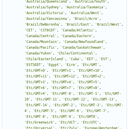
'
Australia/Queensland
'
,
'
Australia/South
'
,
'
Australia/Sydney
'
,
'
Australia/Tasmania
'
,
'
Australia/Victoria
'
,
'
Australia/West
'
,
'
Australia/Yancowinna
'
,
'
Brazil/Acre
'
,
'
Brazil/DeNoronha
'
,
'
Brazil/East
'
,
'
Brazil/West
'
,
'
CET
'
,
'
CST6CDT
'
,
'
Canada/Atlantic
'
,
'
Canada/Central
'
,
'
Canada/Eastern
'
,
'
Canada/Mountain
'
,
'
Canada/Newfoundland
'
,
'
Canada/Pacific
'
,
'
Canada/Saskatchewan
'
,
'
Canada/Yukon
'
,
'
Chile/Continental
'
,
'
Chile/EasterIsland
'
,
'
Cuba
'
,
'
EET
'
,
'
EST
'
,
'
EST5EDT
'
,
'
Egypt
'
,
'
Eire
'
,
'
Etc/GMT
'
,
'
Etc/GMT+0
'
,
'
Etc/GMT+1
'
,
'
Etc/GMT+10
'
,
'
Etc/GMT+11
'
,
'
Etc/GMT+12
'
,
'
Etc/GMT+2
'
,
'
Etc/GMT+3
'
,
'
Etc/GMT+4
'
,
'
Etc/GMT+5
'
,
'
Etc/GMT+6
'
,
'
Etc/GMT+7
'
,
'
Etc/GMT+8
'
,
'
Etc/GMT+9
'
,
'
Etc/GMT-0
'
,
'
Etc/GMT-1
'
,
'
Etc/GMT-
10
'
,
'
Etc/GMT-11
'
,
'
Etc/GMT-12
'
,
'
Etc/GMT-13
'
,
'
Etc/GMT-14
'
,
'
Etc/GMT-2
'
,
'
Etc/GMT-3
'
,
'
Etc/GMT-
4
'
,
'
Etc/GMT-5
'
,
'
Etc/GMT-6
'
,
'
Etc/GMT-7
'
,
'
Etc/GMT-8
'
,
'
Etc/GMT-9
'
,
'
Etc/GMT0
'
,
'
Etc/Greenwich
'
,
'
Etc/UCT
'
,
'
Etc/UTC
'
,
'
Etc/Universal
'
,
'
Etc/Zulu
'
,
'
Europe/Amsterdam
'
,