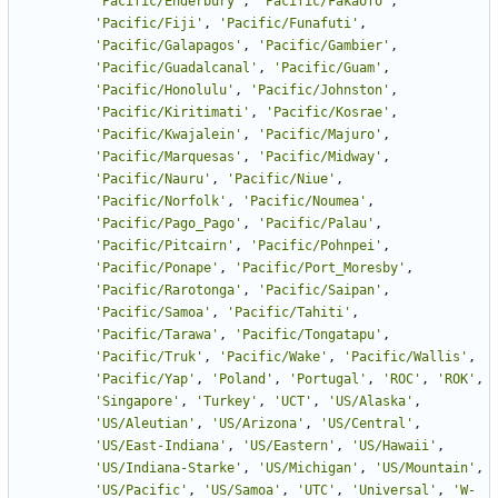
'
Pacific/Enderbury
'
,
'
Pacific/Fakaofo
'
,
'
Pacific/Fiji
'
,
'
Pacific/Funafuti
'
,
'
Pacific/Galapagos
'
,
'
Pacific/Gambier
'
,
'
Pacific/Guadalcanal
'
,
'
Pacific/Guam
'
,
'
Pacific/Honolulu
'
,
'
Pacific/Johnston
'
,
'
Pacific/Kiritimati
'
,
'
Pacific/Kosrae
'
,
'
Pacific/Kwajalein
'
,
'
Pacific/Majuro
'
,
'
Pacific/Marquesas
'
,
'
Pacific/Midway
'
,
'
Pacific/Nauru
'
,
'
Pacific/Niue
'
,
'
Pacific/Norfolk
'
,
'
Pacific/Noumea
'
,
'
Pacific/Pago_Pago
'
,
'
Pacific/Palau
'
,
'
Pacific/Pitcairn
'
,
'
Pacific/Pohnpei
'
,
'
Pacific/Ponape
'
,
'
Pacific/Port_Moresby
'
,
'
Pacific/Rarotonga
'
,
'
Pacific/Saipan
'
,
'
Pacific/Samoa
'
,
'
Pacific/Tahiti
'
,
'
Pacific/Tarawa
'
,
'
Pacific/Tongatapu
'
,
'
Pacific/Truk
'
,
'
Pacific/Wake
'
,
'
Pacific/Wallis
'
,
'
Pacific/Yap
'
,
'
Poland
'
,
'
Portugal
'
,
'
ROC
'
,
'
ROK
'
,
'
Singapore
'
,
'
Turkey
'
,
'
UCT
'
,
'
US/Alaska
'
,
'
US/Aleutian
'
,
'
US/Arizona
'
,
'
US/Central
'
,
'
US/East-Indiana
'
,
'
US/Eastern
'
,
'
US/Hawaii
'
,
'
US/Indiana-Starke
'
,
'
US/Michigan
'
,
'
US/Mountain
'
,
'
US/Pacific
'
,
'
US/Samoa
'
,
'
UTC
'
,
'
Universal
'
,
'
W-