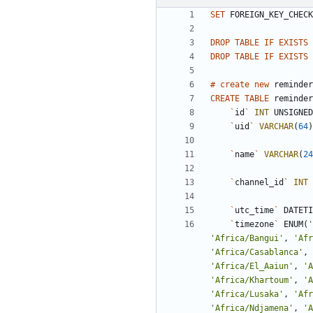
SET
FOREIGN_KEY_CHECK
DROP
TABLE
IF
EXISTS
DROP
TABLE
IF
EXISTS
#
create
new
reminder
CREATE
TABLE
reminder
`
id
`
INT
UNSIGNED
`
uid
`
VARCHAR
(
64
)
`
name
`
VARCHAR
(
24
`
channel_id
`
INT
`
utc_time
`
DATETI
`
timezone
`
ENUM
(
'
'
Africa/Bangui
'
,
'
Afr
'
Africa/Casablanca
'
,
'
Africa/El_Aaiun
'
,
'
A
'
Africa/Khartoum
'
,
'
A
'
Africa/Lusaka
'
,
'
Afr
'
Africa/Ndjamena
'
,
'
A