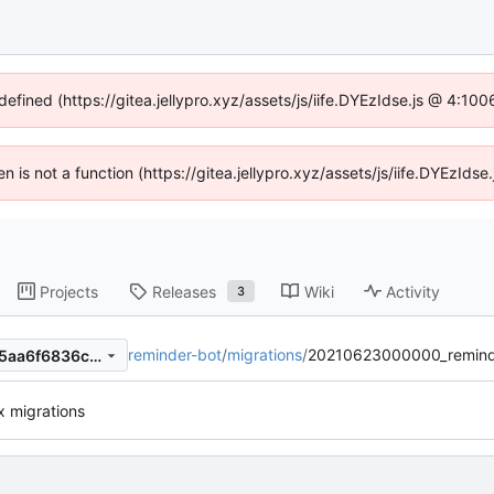
defined (https://gitea.jellypro.xyz/assets/js/iife.DYEzIdse.js @ 4:1
ren is not a function (https://gitea.jellypro.xyz/assets/js/iife.DYEzId
Projects
Releases
Wiki
Activity
3
reminder-bot
/
migrations
/
20210623000000_remind
3ef8584189eeca83d8619225aa6f6836cff57d4e
 migrations