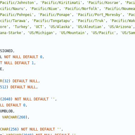
Pacific/Johnston
'
,
'
Pacific/Kiritimati
'
,
'
Pacific/Kosrae
'
,
'
Paci
cific/Nauru
'
,
'
Pacific/Niue
'
,
'
Pacific/Norfolk
'
,
'
Pacific/Noumea
Pacific/Pohnpei
'
,
'
Pacific/Ponape
'
,
'
Pacific/Port_Moresby
'
,
'
Pac
cific/Tarawa
'
,
'
Pacific/Tongatapu
'
,
'
Pacific/Truk
'
,
'
Pacific/Wak
ore
'
,
'
Turkey
'
,
'
UCT
'
,
'
US/Alaska
'
,
'
US/Aleutian
'
,
'
US/Arizona
'
,
ana-Starke
'
,
'
US/Michigan
'
,
'
US/Mountain
'
,
'
US/Pacific
'
,
'
US/Sam
SIGNED
,
L
NOT
NULL
DEFAULT
0
,
T
NULL
DEFAULT
1
,
E
,
R
(
32
)
DEFAULT
NULL
,
512
)
DEFAULT
NULL
,
(
2048
)
NOT
NULL
DEFAULT
'
'
,
LL
DEFAULT
0
,
UMBLOB
,
VARCHAR
(
260
)
,
CHAR
(
256
)
NOT
NULL
DEFAULT
'
'
,