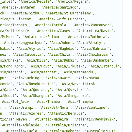
_Inlet
'
,
'
America/Recife
'
,
'
America/Regina
'
,
'
America/Santarem
'
,
'
America/Santiago
'
,
ck
'
,
'
America/Sitka
'
,
'
America/St_Barthelemy
'
,
rica/St_Vincent
'
,
'
America/Swift_Current
'
,
erica/Toronto
'
,
'
America/Tortola
'
,
'
America/Vancouver
'
,
ca/Yellowknife
'
,
'
Antarctica/Casey
'
,
'
Antarctica/Davis
'
,
/McMurdo
'
,
'
Antarctica/Palmer
'
,
'
Antarctica/Rothera
'
,
'
Arctic/Longyearbyen
'
,
'
Asia/Aden
'
,
'
Asia/Almaty
'
,
habad
'
,
'
Asia/Atyrau
'
,
'
Asia/Baghdad
'
,
'
Asia/Bahrain
'
,
nei
'
,
'
Asia/Calcutta
'
,
'
Asia/Chita
'
,
'
Asia/Choibalsan
'
,
sia/Dhaka
'
,
'
Asia/Dili
'
,
'
Asia/Dubai
'
,
'
Asia/Dushanbe
'
,
a/Hong_Kong
'
,
'
Asia/Hovd
'
,
'
Asia/Irkutsk
'
,
'
Asia/Istanbul
'
,
sia/Karachi
'
,
'
Asia/Kashgar
'
,
'
Asia/Kathmandu
'
,
pur
'
,
'
Asia/Kuching
'
,
'
Asia/Kuwait
'
,
'
Asia/Macao
'
,
cosia
'
,
'
Asia/Novokuznetsk
'
,
'
Asia/Novosibirsk
'
,
a/Qatar
'
,
'
Asia/Qostanay
'
,
'
Asia/Qyzylorda
'
,
a/Seoul
'
,
'
Asia/Shanghai
'
,
'
Asia/Singapore
'
,
'
Asia/Tel_Aviv
'
,
'
Asia/Thimbu
'
,
'
Asia/Thimphu
'
,
r
'
,
'
Asia/Urumqi
'
,
'
Asia/Ust-Nera
'
,
'
Asia/Vientiane
'
,
n
'
,
'
Atlantic/Azores
'
,
'
Atlantic/Bermuda
'
,
tic/Jan_Mayen
'
,
'
Atlantic/Madeira
'
,
'
Atlantic/Reykjavik
'
,
'
Australia/Adelaide
'
,
'
Australia/Brisbane
'
,
,
'
Australia/Eucla
'
,
'
Australia/Hobart
'
,
'
Australia/LHI
'
,