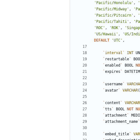
'
Pacific/Honolulu
'
,
'
'
Pacific/Midway
'
,
'
Pa
'
Pacific/Pitcairn
'
,
'
'
Pacific/Tahiti
'
,
'
Pa
'
ROC
'
,
'
ROK
'
,
'
Singap
'
US/Hawaii
'
,
'
US/Indi
DEFAULT
'
UTC
'
,
`
interval
`
INT
UN
`
restartable
`
BOO
`
enabled
`
BOOL
NO
`
expires
`
DATETIM
`
username
`
VARCHA
`
avatar
`
VARCHAR
(
`
content
`
VARCHAR
`
tts
`
BOOL
NOT
NU
`
attachment
`
MEDI
`
attachment_name
`
`
embed_title
`
VAR