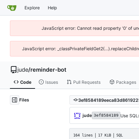
Explore
Help
JavaScript error: Cannot read property '0' of un
JavaScript error: _classPrivateFieldGet2(...).replaceChild
jude
/
reminder-bot
Code
Issues
Pull Requests
Packages
Files
jude
Use SQLx
3ef8584189
164 lines
17 KiB
SQL