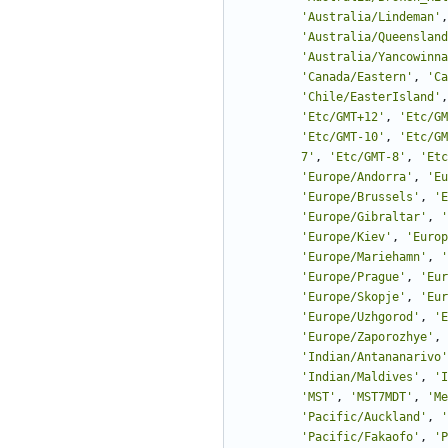
'
Australia/Lindeman
'
,
'
Australia/Queensland
'
Australia/Yancowinna
'
Canada/Eastern
'
,
'
Ca
'
Chile/EasterIsland
'
,
'
Etc/GMT+12
'
,
'
Etc/GM
'
Etc/GMT-10
'
,
'
Etc/GM
7
'
,
'
Etc/GMT-8
'
,
'
Etc
'
Europe/Andorra
'
,
'
Eu
'
Europe/Brussels
'
,
'
E
'
Europe/Gibraltar
'
,
'
'
Europe/Kiev
'
,
'
Europ
'
Europe/Mariehamn
'
,
'
'
Europe/Prague
'
,
'
Eur
'
Europe/Skopje
'
,
'
Eur
'
Europe/Uzhgorod
'
,
'
E
'
Europe/Zaporozhye
'
,
'
Indian/Antananarivo
'
'
Indian/Maldives
'
,
'
I
'
MST
'
,
'
MST7MDT
'
,
'
Me
'
Pacific/Auckland
'
,
'
'
Pacific/Fakaofo
'
,
'
P