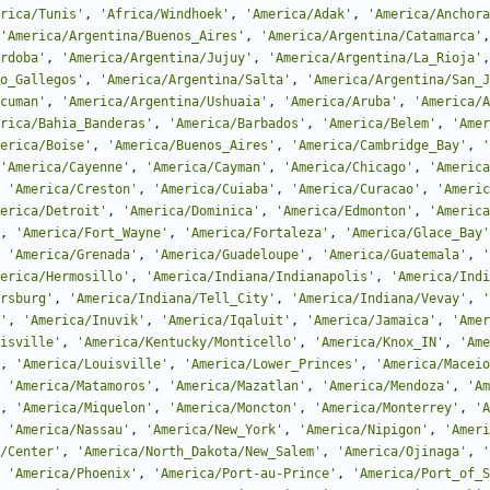
rica/Tunis
'
,
'
Africa/Windhoek
'
,
'
America/Adak
'
,
'
America/Anchora
'
America/Argentina/Buenos_Aires
'
,
'
America/Argentina/Catamarca
'
,
rdoba
'
,
'
America/Argentina/Jujuy
'
,
'
America/Argentina/La_Rioja
'
,
o_Gallegos
'
,
'
America/Argentina/Salta
'
,
'
America/Argentina/San_J
cuman
'
,
'
America/Argentina/Ushuaia
'
,
'
America/Aruba
'
,
'
America/A
rica/Bahia_Banderas
'
,
'
America/Barbados
'
,
'
America/Belem
'
,
'
Amer
erica/Boise
'
,
'
America/Buenos_Aires
'
,
'
America/Cambridge_Bay
'
,
'
'
America/Cayenne
'
,
'
America/Cayman
'
,
'
America/Chicago
'
,
'
America
'
America/Creston
'
,
'
America/Cuiaba
'
,
'
America/Curacao
'
,
'
Americ
erica/Detroit
'
,
'
America/Dominica
'
,
'
America/Edmonton
'
,
'
America
,
'
America/Fort_Wayne
'
,
'
America/Fortaleza
'
,
'
America/Glace_Bay
'
'
America/Grenada
'
,
'
America/Guadeloupe
'
,
'
America/Guatemala
'
,
'
erica/Hermosillo
'
,
'
America/Indiana/Indianapolis
'
,
'
America/Indi
rsburg
'
,
'
America/Indiana/Tell_City
'
,
'
America/Indiana/Vevay
'
,
'
'
,
'
America/Inuvik
'
,
'
America/Iqaluit
'
,
'
America/Jamaica
'
,
'
Amer
isville
'
,
'
America/Kentucky/Monticello
'
,
'
America/Knox_IN
'
,
'
Ame
,
'
America/Louisville
'
,
'
America/Lower_Princes
'
,
'
America/Maceio
'
America/Matamoros
'
,
'
America/Mazatlan
'
,
'
America/Mendoza
'
,
'
Am
,
'
America/Miquelon
'
,
'
America/Moncton
'
,
'
America/Monterrey
'
,
'
A
'
America/Nassau
'
,
'
America/New_York
'
,
'
America/Nipigon
'
,
'
Ameri
/Center
'
,
'
America/North_Dakota/New_Salem
'
,
'
America/Ojinaga
'
,
'
'
America/Phoenix
'
,
'
America/Port-au-Prince
'
,
'
America/Port_of_S