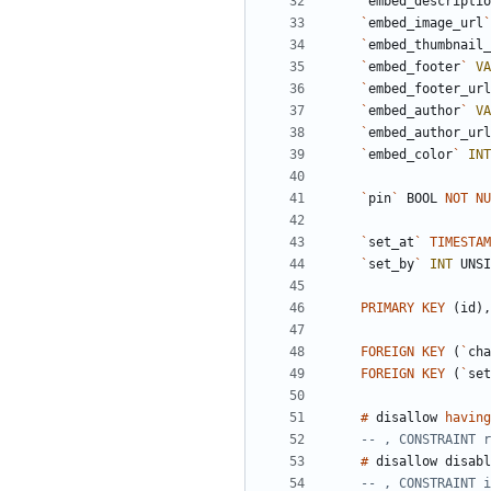
`
embed_descriptio
`
embed_image_url
`
`
embed_thumbnail_
`
embed_footer
`
VA
`
embed_footer_url
`
embed_author
`
VA
`
embed_author_url
`
embed_color
`
INT
`
pin
`
BOOL
NOT
NU
`
set_at
`
TIMESTAM
`
set_by
`
INT
UNSI
PRIMARY
KEY
(
id
)
,
FOREIGN
KEY
(
`
cha
FOREIGN
KEY
(
`
set
#
disallow
having
#
disallow
disabl