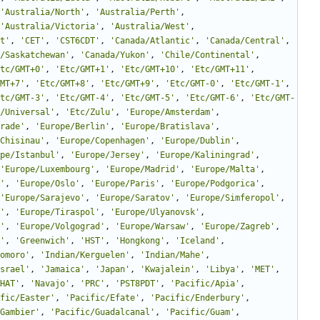
'
Australia/North
'
,
'
Australia/Perth
'
,
'
Australia/Victoria
'
,
'
Australia/West
'
,
t
'
,
'
CET
'
,
'
CST6CDT
'
,
'
Canada/Atlantic
'
,
'
Canada/Central
'
,
/Saskatchewan
'
,
'
Canada/Yukon
'
,
'
Chile/Continental
'
,
tc/GMT+0
'
,
'
Etc/GMT+1
'
,
'
Etc/GMT+10
'
,
'
Etc/GMT+11
'
,
MT+7
'
,
'
Etc/GMT+8
'
,
'
Etc/GMT+9
'
,
'
Etc/GMT-0
'
,
'
Etc/GMT-1
'
,
tc/GMT-3
'
,
'
Etc/GMT-4
'
,
'
Etc/GMT-5
'
,
'
Etc/GMT-6
'
,
'
Etc/GMT-
/Universal
'
,
'
Etc/Zulu
'
,
'
Europe/Amsterdam
'
,
rade
'
,
'
Europe/Berlin
'
,
'
Europe/Bratislava
'
,
Chisinau
'
,
'
Europe/Copenhagen
'
,
'
Europe/Dublin
'
,
pe/Istanbul
'
,
'
Europe/Jersey
'
,
'
Europe/Kaliningrad
'
,
'
Europe/Luxembourg
'
,
'
Europe/Madrid
'
,
'
Europe/Malta
'
,
'
,
'
Europe/Oslo
'
,
'
Europe/Paris
'
,
'
Europe/Podgorica
'
,
'
Europe/Sarajevo
'
,
'
Europe/Saratov
'
,
'
Europe/Simferopol
'
,
'
,
'
Europe/Tiraspol
'
,
'
Europe/Ulyanovsk
'
,
'
,
'
Europe/Volgograd
'
,
'
Europe/Warsaw
'
,
'
Europe/Zagreb
'
,
'
,
'
Greenwich
'
,
'
HST
'
,
'
Hongkong
'
,
'
Iceland
'
,
omoro
'
,
'
Indian/Kerguelen
'
,
'
Indian/Mahe
'
,
srael
'
,
'
Jamaica
'
,
'
Japan
'
,
'
Kwajalein
'
,
'
Libya
'
,
'
MET
'
,
HAT
'
,
'
Navajo
'
,
'
PRC
'
,
'
PST8PDT
'
,
'
Pacific/Apia
'
,
fic/Easter
'
,
'
Pacific/Efate
'
,
'
Pacific/Enderbury
'
,
Gambier
'
,
'
Pacific/Guadalcanal
'
,
'
Pacific/Guam
'
,