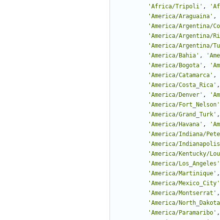
'
Africa/Tripoli
'
,
'
Af
'
America/Araguaina
'
,
'
America/Argentina/Co
'
America/Argentina/Ri
'
America/Argentina/Tu
'
America/Bahia
'
,
'
Ame
'
America/Bogota
'
,
'
Am
'
America/Catamarca
'
,
'
America/Costa_Rica
'
,
'
America/Denver
'
,
'
Am
'
America/Fort_Nelson
'
'
America/Grand_Turk
'
,
'
America/Havana
'
,
'
Am
'
America/Indiana/Pete
'
America/Indianapolis
'
America/Kentucky/Lou
'
America/Los_Angeles
'
'
America/Martinique
'
,
'
America/Mexico_City
'
'
America/Montserrat
'
,
'
America/North_Dakota
'
America/Paramaribo
'
,