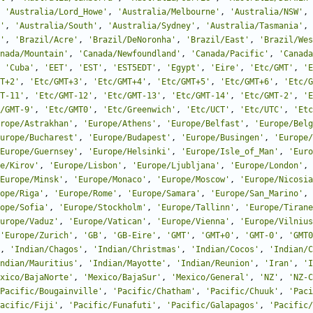
'
Australia/Lord_Howe
'
,
'
Australia/Melbourne
'
,
'
Australia/NSW
'
,
'
,
'
Australia/South
'
,
'
Australia/Sydney
'
,
'
Australia/Tasmania
'
,
'
,
'
Brazil/Acre
'
,
'
Brazil/DeNoronha
'
,
'
Brazil/East
'
,
'
Brazil/Wes
nada/Mountain
'
,
'
Canada/Newfoundland
'
,
'
Canada/Pacific
'
,
'
Canada
'
Cuba
'
,
'
EET
'
,
'
EST
'
,
'
EST5EDT
'
,
'
Egypt
'
,
'
Eire
'
,
'
Etc/GMT
'
,
'
E
T+2
'
,
'
Etc/GMT+3
'
,
'
Etc/GMT+4
'
,
'
Etc/GMT+5
'
,
'
Etc/GMT+6
'
,
'
Etc/G
T-11
'
,
'
Etc/GMT-12
'
,
'
Etc/GMT-13
'
,
'
Etc/GMT-14
'
,
'
Etc/GMT-2
'
,
'
E
/GMT-9
'
,
'
Etc/GMT0
'
,
'
Etc/Greenwich
'
,
'
Etc/UCT
'
,
'
Etc/UTC
'
,
'
Etc
rope/Astrakhan
'
,
'
Europe/Athens
'
,
'
Europe/Belfast
'
,
'
Europe/Belg
urope/Bucharest
'
,
'
Europe/Budapest
'
,
'
Europe/Busingen
'
,
'
Europe/
Europe/Guernsey
'
,
'
Europe/Helsinki
'
,
'
Europe/Isle_of_Man
'
,
'
Euro
e/Kirov
'
,
'
Europe/Lisbon
'
,
'
Europe/Ljubljana
'
,
'
Europe/London
'
,
Europe/Minsk
'
,
'
Europe/Monaco
'
,
'
Europe/Moscow
'
,
'
Europe/Nicosia
ope/Riga
'
,
'
Europe/Rome
'
,
'
Europe/Samara
'
,
'
Europe/San_Marino
'
,
ope/Sofia
'
,
'
Europe/Stockholm
'
,
'
Europe/Tallinn
'
,
'
Europe/Tirane
urope/Vaduz
'
,
'
Europe/Vatican
'
,
'
Europe/Vienna
'
,
'
Europe/Vilnius
'
Europe/Zurich
'
,
'
GB
'
,
'
GB-Eire
'
,
'
GMT
'
,
'
GMT+0
'
,
'
GMT-0
'
,
'
GMT0
,
'
Indian/Chagos
'
,
'
Indian/Christmas
'
,
'
Indian/Cocos
'
,
'
Indian/C
ndian/Mauritius
'
,
'
Indian/Mayotte
'
,
'
Indian/Reunion
'
,
'
Iran
'
,
'
I
xico/BajaNorte
'
,
'
Mexico/BajaSur
'
,
'
Mexico/General
'
,
'
NZ
'
,
'
NZ-C
Pacific/Bougainville
'
,
'
Pacific/Chatham
'
,
'
Pacific/Chuuk
'
,
'
Paci
acific/Fiji
'
,
'
Pacific/Funafuti
'
,
'
Pacific/Galapagos
'
,
'
Pacific/