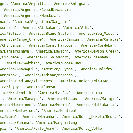
ge
'
,
'
America/Anguilla
'
,
'
America/Antigua
'
,
'
America/Argentina/ComodRivadavia
'
,
'
America/Argentina/Mendoza
'
,
uan
'
,
'
America/Argentina/San_Luis
'
,
suncion
'
,
'
America/Atikokan
'
,
'
America/Atka
'
,
ica/Belize
'
,
'
America/Blanc-Sablon
'
,
'
America/Boa_Vista
'
,
America/Campo_Grande
'
,
'
America/Cancun
'
,
'
America/Caracas
'
,
/Chihuahua
'
,
'
America/Coral_Harbour
'
,
'
America/Cordoba
'
,
a/Danmarkshavn
'
,
'
America/Dawson
'
,
'
America/Dawson_Creek
'
,
/Eirunepe
'
,
'
America/El_Salvador
'
,
'
America/Ensenada
'
,
,
'
America/Godthab
'
,
'
America/Goose_Bay
'
,
America/Guayaquil
'
,
'
America/Guyana
'
,
'
America/Halifax
'
,
ana/Knox
'
,
'
America/Indiana/Marengo
'
,
America/Indiana/Vincennes
'
,
'
America/Indiana/Winamac
'
,
ica/Jujuy
'
,
'
America/Juneau
'
,
rica/Kralendijk
'
,
'
America/La_Paz
'
,
'
America/Lima
'
,
'
,
'
America/Managua
'
,
'
America/Manaus
'
,
'
America/Marigot
'
,
erica/Menominee
'
,
'
America/Merida
'
,
'
America/Metlakatla
'
,
merica/Montevideo
'
,
'
America/Montreal
'
,
ca/Nome
'
,
'
America/Noronha
'
,
'
America/North_Dakota/Beulah
'
,
America/Panama
'
,
'
America/Pangnirtung
'
,
pain
'
,
'
America/Porto_Acre
'
,
'
America/Porto_Velho
'
,