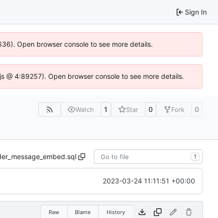
Sign In
00636). Open browser console to see more details.
se.js @ 4:89257). Open browser console to see more details.
1
0
0
Watch
Star
Fork
er_message_embed.sql
T
2023-03-24 11:11:51 +00:00
Raw
Blame
History