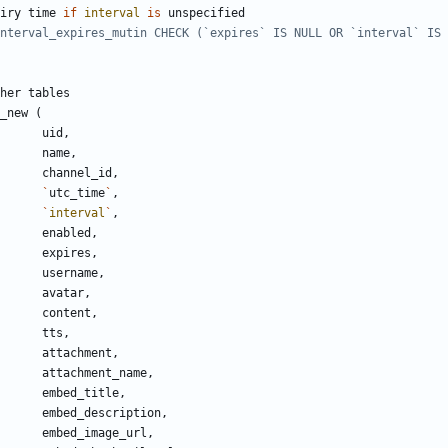
iry
time
if
interval
is
unspecified
her
tables
_new
(
uid
,
name
,
channel_id
,
`
utc_time
`
,
`
interval
`
,
enabled
,
expires
,
username
,
avatar
,
content
,
tts
,
attachment
,
attachment_name
,
embed_title
,
embed_description
,
embed_image_url
,