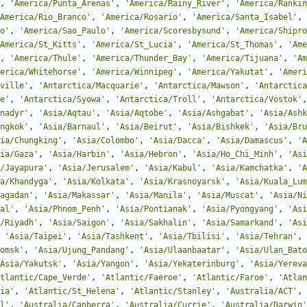
,
'
America/Punta_Arenas
'
,
'
America/Rainy_River
'
,
'
America/Rankin
America/Rio_Branco
'
,
'
America/Rosario
'
,
'
America/Santa_Isabel
'
,
o
'
,
'
America/Sao_Paulo
'
,
'
America/Scoresbysund
'
,
'
America/Shipro
America/St_Kitts
'
,
'
America/St_Lucia
'
,
'
America/St_Thomas
'
,
'
Ame
,
'
America/Thule
'
,
'
America/Thunder_Bay
'
,
'
America/Tijuana
'
,
'
Am
erica/Whitehorse
'
,
'
America/Winnipeg
'
,
'
America/Yakutat
'
,
'
Ameri
ville
'
,
'
Antarctica/Macquarie
'
,
'
Antarctica/Mawson
'
,
'
Antarctica
e
'
,
'
Antarctica/Syowa
'
,
'
Antarctica/Troll
'
,
'
Antarctica/Vostok
'
,
nadyr
'
,
'
Asia/Aqtau
'
,
'
Asia/Aqtobe
'
,
'
Asia/Ashgabat
'
,
'
Asia/Ashk
ngkok
'
,
'
Asia/Barnaul
'
,
'
Asia/Beirut
'
,
'
Asia/Bishkek
'
,
'
Asia/Bru
ia/Chungking
'
,
'
Asia/Colombo
'
,
'
Asia/Dacca
'
,
'
Asia/Damascus
'
,
'
A
ia/Gaza
'
,
'
Asia/Harbin
'
,
'
Asia/Hebron
'
,
'
Asia/Ho_Chi_Minh
'
,
'
Asi
/Jayapura
'
,
'
Asia/Jerusalem
'
,
'
Asia/Kabul
'
,
'
Asia/Kamchatka
'
,
'
A
a/Khandyga
'
,
'
Asia/Kolkata
'
,
'
Asia/Krasnoyarsk
'
,
'
Asia/Kuala_Lum
agadan
'
,
'
Asia/Makassar
'
,
'
Asia/Manila
'
,
'
Asia/Muscat
'
,
'
Asia/Ni
al
'
,
'
Asia/Phnom_Penh
'
,
'
Asia/Pontianak
'
,
'
Asia/Pyongyang
'
,
'
Asi
/Riyadh
'
,
'
Asia/Saigon
'
,
'
Asia/Sakhalin
'
,
'
Asia/Samarkand
'
,
'
Asi
'
Asia/Taipei
'
,
'
Asia/Tashkent
'
,
'
Asia/Tbilisi
'
,
'
Asia/Tehran
'
,
omsk
'
,
'
Asia/Ujung_Pandang
'
,
'
Asia/Ulaanbaatar
'
,
'
Asia/Ulan_Bato
Asia/Yakutsk
'
,
'
Asia/Yangon
'
,
'
Asia/Yekaterinburg
'
,
'
Asia/Yereva
tlantic/Cape_Verde
'
,
'
Atlantic/Faeroe
'
,
'
Atlantic/Faroe
'
,
'
Atlan
ia
'
,
'
Atlantic/St_Helena
'
,
'
Atlantic/Stanley
'
,
'
Australia/ACT
'
,
l
'
,
'
Australia/Canberra
'
,
'
Australia/Currie
'
,
'
Australia/Darwin
'