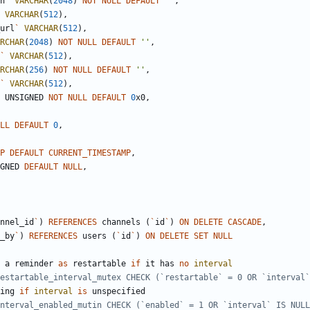
n
`
VARCHAR
(
2048
)
NOT
NULL
DEFAULT
'
'
,
VARCHAR
(
512
)
,
url
`
VARCHAR
(
512
)
,
RCHAR
(
2048
)
NOT
NULL
DEFAULT
'
'
,
`
VARCHAR
(
512
)
,
RCHAR
(
256
)
NOT
NULL
DEFAULT
'
'
,
`
VARCHAR
(
512
)
,
UNSIGNED
NOT
NULL
DEFAULT
0
x0
,
LL
DEFAULT
0
,
P
DEFAULT
CURRENT_TIMESTAMP
,
GNED
DEFAULT
NULL
,
nnel_id
`
)
REFERENCES
channels
(
`
id
`
)
ON
DELETE
CASCADE
,
_by
`
)
REFERENCES
users
(
`
id
`
)
ON
DELETE
SET
NULL
a
reminder
as
restartable
if
it
has
no
interval
ing
if
interval
is
unspecified