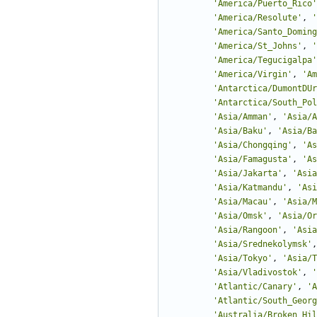
'
America/Puerto_Rico
'
'
America/Resolute
'
,
'
'
America/Santo_Doming
'
America/St_Johns
'
,
'
'
America/Tegucigalpa
'
'
America/Virgin
'
,
'
Am
'
Antarctica/DumontDUr
'
Antarctica/South_Pol
'
Asia/Amman
'
,
'
Asia/A
'
Asia/Baku
'
,
'
Asia/Ba
'
Asia/Chongqing
'
,
'
As
'
Asia/Famagusta
'
,
'
As
'
Asia/Jakarta
'
,
'
Asia
'
Asia/Katmandu
'
,
'
Asi
'
Asia/Macau
'
,
'
Asia/M
'
Asia/Omsk
'
,
'
Asia/Or
'
Asia/Rangoon
'
,
'
Asia
'
Asia/Srednekolymsk
'
,
'
Asia/Tokyo
'
,
'
Asia/T
'
Asia/Vladivostok
'
,
'
'
Atlantic/Canary
'
,
'
A
'
Atlantic/South_Georg
'
Australia/Broken_Hil