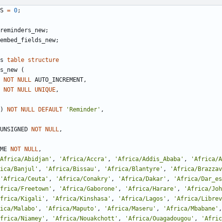
S
=
0
;
reminders_new
;
embed_fields_new
;
s
table
structure
s_new
(
NOT
NULL
AUTO_INCREMENT
,
NOT
NULL
UNIQUE
,
)
NOT
NULL
DEFAULT
'
Reminder
'
,
UNSIGNED
NOT
NULL
,
ME
NOT
NULL
,
Africa/Abidjan
'
,
'
Africa/Accra
'
,
'
Africa/Addis_Ababa
'
,
'
Africa/A
ica/Banjul
'
,
'
Africa/Bissau
'
,
'
Africa/Blantyre
'
,
'
Africa/Brazzav
'
Africa/Ceuta
'
,
'
Africa/Conakry
'
,
'
Africa/Dakar
'
,
'
Africa/Dar_es
frica/Freetown
'
,
'
Africa/Gaborone
'
,
'
Africa/Harare
'
,
'
Africa/Joh
frica/Kigali
'
,
'
Africa/Kinshasa
'
,
'
Africa/Lagos
'
,
'
Africa/Librev
ica/Malabo
'
,
'
Africa/Maputo
'
,
'
Africa/Maseru
'
,
'
Africa/Mbabane
'
,
frica/Niamey
'
,
'
Africa/Nouakchott
'
,
'
Africa/Ouagadougou
'
,
'
Afric