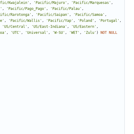
fic/Kwajalein
'
,
'
Pacific/Majuro
'
,
'
Pacific/Marquesas
'
,
'
,
'
Pacific/Pago_Pago
'
,
'
Pacific/Palau
'
,
ific/Rarotonga
'
,
'
Pacific/Saipan
'
,
'
Pacific/Samoa
'
,
e
'
,
'
Pacific/Wallis
'
,
'
Pacific/Yap
'
,
'
Poland
'
,
'
Portugal
'
,
'
US/Central
'
,
'
US/East-Indiana
'
,
'
US/Eastern
'
,
oa
'
,
'
UTC
'
,
'
Universal
'
,
'
W-SU
'
,
'
WET
'
,
'
Zulu
'
)
NOT
NULL