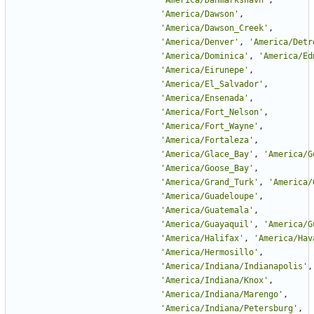
'
America/Danmarkshavn
'
,
'
America/Dawson
'
,
'
America/Dawson_Creek
'
,
'
America/Denver
'
,
'
America/Detr
'
America/Dominica
'
,
'
America/Ed
'
America/Eirunepe
'
,
'
America/El_Salvador
'
,
'
America/Ensenada
'
,
'
America/Fort_Nelson
'
,
'
America/Fort_Wayne
'
,
'
America/Fortaleza
'
,
'
America/Glace_Bay
'
,
'
America/G
'
America/Goose_Bay
'
,
'
America/Grand_Turk
'
,
'
America/
'
America/Guadeloupe
'
,
'
America/Guatemala
'
,
'
America/Guayaquil
'
,
'
America/G
'
America/Halifax
'
,
'
America/Hav
'
America/Hermosillo
'
,
'
America/Indiana/Indianapolis
'
,
'
America/Indiana/Knox
'
,
'
America/Indiana/Marengo
'
,
'
America/Indiana/Petersburg
'
,