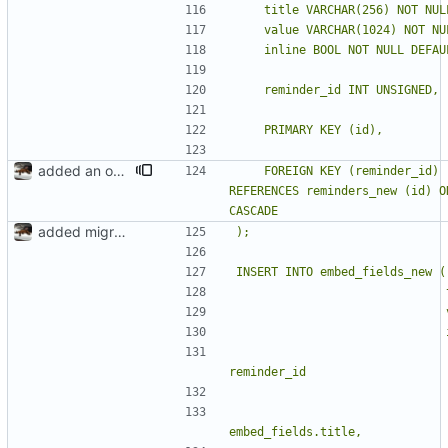
added an on delete clause
    FOREIGN KEY (reminder_id) 
REFERENCES reminders_new (id) ON
added migration file