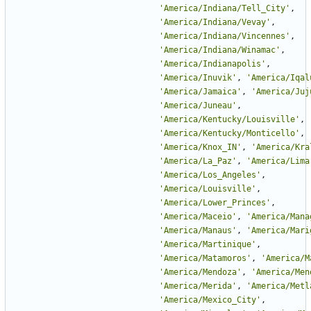
'
America/Indiana/Tell_City
'
,
'
America/Indiana/Vevay
'
,
'
America/Indiana/Vincennes
'
,
'
America/Indiana/Winamac
'
,
'
America/Indianapolis
'
,
'
America/Inuvik
'
,
'
America/Iqal
'
America/Jamaica
'
,
'
America/Juj
'
America/Juneau
'
,
'
America/Kentucky/Louisville
'
,
'
America/Kentucky/Monticello
'
,
'
America/Knox_IN
'
,
'
America/Kra
'
America/La_Paz
'
,
'
America/Lima
'
America/Los_Angeles
'
,
'
America/Louisville
'
,
'
America/Lower_Princes
'
,
'
America/Maceio
'
,
'
America/Mana
'
America/Manaus
'
,
'
America/Mari
'
America/Martinique
'
,
'
America/Matamoros
'
,
'
America/M
'
America/Mendoza
'
,
'
America/Men
'
America/Merida
'
,
'
America/Metl
'
America/Mexico_City
'
,