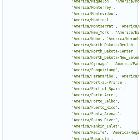
'
America/Miquelon
'
,
'
America/Mo
'
America/Monterrey
'
,
'
America/Montevideo
'
,
'
America/Montreal
'
,
'
America/Montserrat
'
,
'
America/
'
America/New_York
'
,
'
America/Ni
'
America/Nome
'
,
'
America/Noronh
'
America/North_Dakota/Beulah
'
,
'
America/North_Dakota/Center
'
,
'
America/North_Dakota/New_Salem
'
America/Ojinaga
'
,
'
America/Pan
'
America/Pangnirtung
'
,
'
America/Paramaribo
'
,
'
America/
'
America/Port-au-Prince
'
,
'
America/Port_of_Spain
'
,
'
America/Porto_Acre
'
,
'
America/Porto_Velho
'
,
'
America/Puerto_Rico
'
,
'
America/Punta_Arenas
'
,
'
America/Rainy_River
'
,
'
America/Rankin_Inlet
'
,
'
America/Recife
'
,
'
America/Regi
'
America/Resolute
'
,