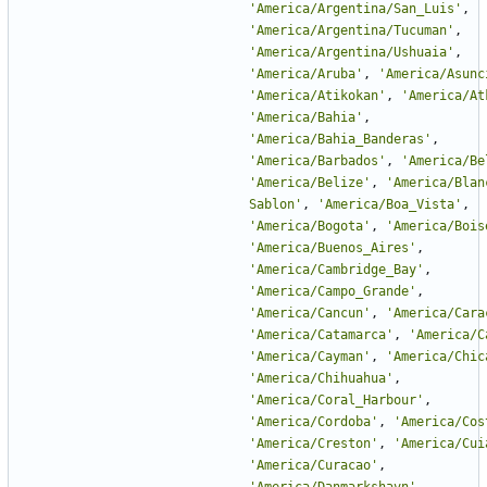
'
America/Argentina/San_Luis
'
,
'
America/Argentina/Tucuman
'
,
'
America/Argentina/Ushuaia
'
,
'
America/Aruba
'
,
'
America/Asunc
'
America/Atikokan
'
,
'
America/At
'
America/Bahia
'
,
'
America/Bahia_Banderas
'
,
'
America/Barbados
'
,
'
America/Be
'
America/Belize
'
,
'
America/Blan
Sablon
'
,
'
America/Boa_Vista
'
,
'
America/Bogota
'
,
'
America/Bois
'
America/Buenos_Aires
'
,
'
America/Cambridge_Bay
'
,
'
America/Campo_Grande
'
,
'
America/Cancun
'
,
'
America/Cara
'
America/Catamarca
'
,
'
America/C
'
America/Cayman
'
,
'
America/Chic
'
America/Chihuahua
'
,
'
America/Coral_Harbour
'
,
'
America/Cordoba
'
,
'
America/Cos
'
America/Creston
'
,
'
America/Cui
'
America/Curacao
'
,