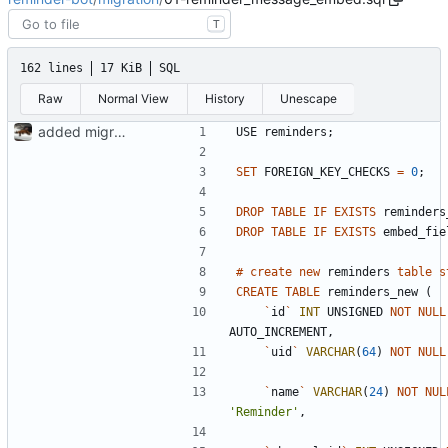
T
162 lines
17 KiB
SQL
Raw
Normal View
History
Unescape
added migration file
USE
reminders
;
SET
FOREIGN_KEY_CHECKS
=
0
;
DROP
TABLE
IF
EXISTS
reminders
DROP
TABLE
IF
EXISTS
embed_fie
#
create
new
reminders
table
s
CREATE
TABLE
reminders_new
(
`
id
`
INT
UNSIGNED
NOT
NULL
AUTO_INCREMENT
,
`
uid
`
VARCHAR
(
64
)
NOT
NULL
`
name
`
VARCHAR
(
24
)
NOT
NUL
'
Reminder
'
,