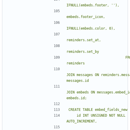
IFNULL(embeds.footer, 
''
                            FROM 
                                INN
JOIN messages ON reminders.messa
                                LEF
JOIN embeds ON messages.embed_id
    id INT UNSIGNED NOT NULL 