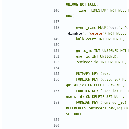
    `time` TIMESTAMP NOT NULL DEFAULT 
    event_name ENUM(
'
edit
'
, 
'
e
'
disable
'
, 
'
delete
'
    FOREIGN KEY (guild_id) REFERENCES 
    FOREIGN KEY (user_id) REFERENCES 
    FOREIGN KEY (reminder_id) 
REFERENCES reminders_new(id) ON 