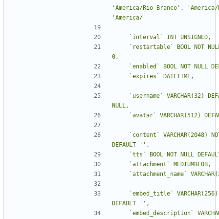
'
America/Rio_Branco
'
,
'
America/
'
    `restartable` BOOL NOT NULL DEFAULT 
    `username` VARCHAR(32) DEFAULT 
    `content` VARCHAR(2048) NOT NULL 
DEFAULT 
''
    `embed_title` VARCHAR(256) NOT NULL 
DEFAULT 
''
    `embed_description` VARCHAR(2048) 