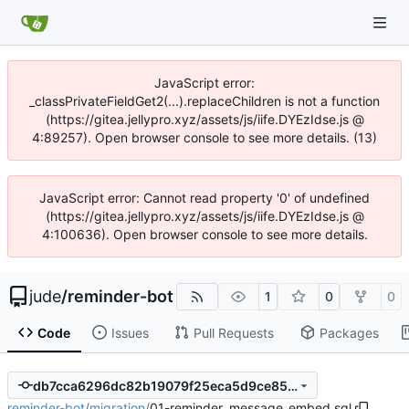
JavaScript error:
_classPrivateFieldGet2(...).replaceChildren is not a function
(https://gitea.jellypro.xyz/assets/js/iife.DYEzIdse.js @
4:89257). Open browser console to see more details. (13)
JavaScript error: Cannot read property '0' of undefined
(https://gitea.jellypro.xyz/assets/js/iife.DYEzIdse.js @
4:100636). Open browser console to see more details.
jude
/
reminder-bot
1
0
0
Code
Issues
Pull Requests
Packages
db7cca6296dc82b19079f25eca5d9ce85896680d
reminder-bot
/
migration
/
01-reminder_message_embed.sql