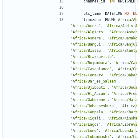
`
channel_id
`
INT
UNSIGNED
`
utc_time
`
DATETIME
NOT
NU
`
timezone
`
ENUM
(
'
Africa/Ab
'
Africa/Accra
'
,
'
Africa/Addis_A
'
Africa/Algiers
'
,
'
Africa/Asmar
'
Africa/Asmera
'
,
'
Africa/Bamako
'
Africa/Bangui
'
,
'
Africa/Banjul
'
Africa/Bissau
'
,
'
Africa/Blanty
'
Africa/Brazzaville
'
,
'
Africa/Bujumbura
'
,
'
Africa/Cai
'
Africa/Casablanca
'
,
'
Africa/Ce
'
Africa/Conakry
'
,
'
Africa/Dakar
'
Africa/Dar_es_Salaam
'
,
'
Africa/Djibouti
'
,
'
Africa/Doua
'
Africa/El_Aaiun
'
,
'
Africa/Free
'
Africa/Gaborone
'
,
'
Africa/Hara
'
Africa/Johannesburg
'
,
'
Africa/
'
Africa/Kampala
'
,
'
Africa/Khart
'
Africa/Kigali
'
,
'
Africa/Kinsha
'
Africa/Lagos
'
,
'
Africa/Librevi
'
Africa/Lome
'
,
'
Africa/Luanda
'
,
'
Africa/Lubumbashi
'
,
'
Africa/Lu