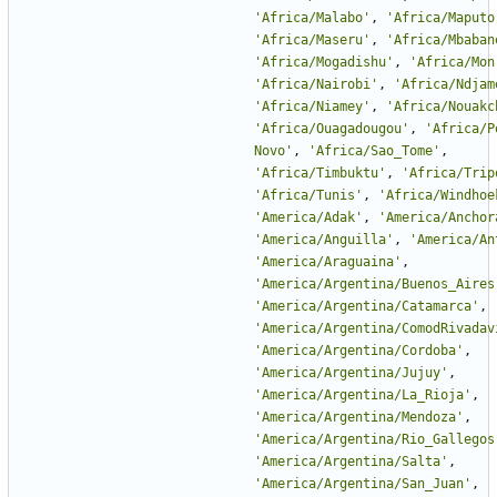
'
Africa/Malabo
'
,
'
Africa/Maputo
'
Africa/Maseru
'
,
'
Africa/Mbaban
'
Africa/Mogadishu
'
,
'
Africa/Mon
'
Africa/Nairobi
'
,
'
Africa/Ndjam
'
Africa/Niamey
'
,
'
Africa/Nouakc
'
Africa/Ouagadougou
'
,
'
Africa/P
Novo
'
,
'
Africa/Sao_Tome
'
,
'
Africa/Timbuktu
'
,
'
Africa/Trip
'
Africa/Tunis
'
,
'
Africa/Windhoe
'
America/Adak
'
,
'
America/Anchor
'
America/Anguilla
'
,
'
America/An
'
America/Araguaina
'
,
'
America/Argentina/Buenos_Aires
'
America/Argentina/Catamarca
'
,
'
America/Argentina/ComodRivadav
'
America/Argentina/Cordoba
'
,
'
America/Argentina/Jujuy
'
,
'
America/Argentina/La_Rioja
'
,
'
America/Argentina/Mendoza
'
,
'
America/Argentina/Rio_Gallegos
'
America/Argentina/Salta
'
,
'
America/Argentina/San_Juan
'
,