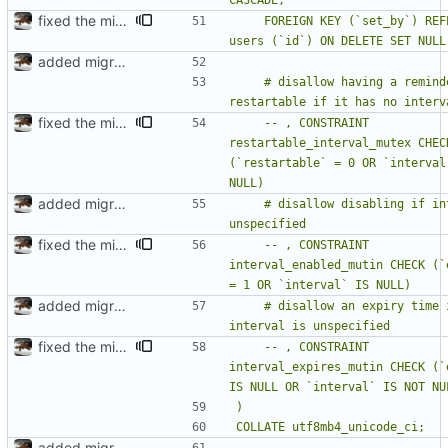
fixed the migration script since mysql is stupid
    FOREIGN KEY (`set_by`) REFERENCES 
added migration file
    # disallow having a reminder as 
fixed the migration script since mysql is stupid
    -- , CONSTRAINT 
restartable_interval_mutex CHECK
(`restartable` = 0 OR `interval`
added migration file
    # disallow disabling if interval is 
fixed the migration script since mysql is stupid
    -- , CONSTRAINT 
interval_enabled_mutin CHECK (`e
added migration file
    # disallow an expiry time if 
fixed the migration script since mysql is stupid
    -- , CONSTRAINT 
interval_expires_mutin CHECK (`e
added migration file