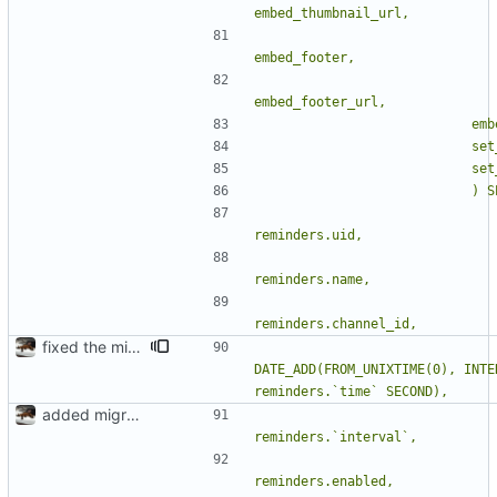
fixed the migration script since mysql is stupid
DATE_ADD(FROM_UNIXTIME(0), INTER
added migration file