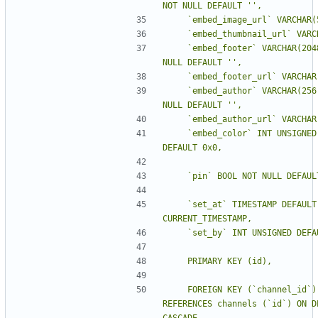
NOT NULL DEFAULT 
''
    `embed_footer` VARCHAR(2048) NOT 
NULL DEFAULT 
''
    `embed_author` VARCHAR(256) NOT 
NULL DEFAULT 
''
    `embed_color` INT UNSIGNED NOT NULL 
    `set_at` TIMESTAMP DEFAULT 
    FOREIGN KEY (`channel_id`) 
REFERENCES channels (`id`) ON DE